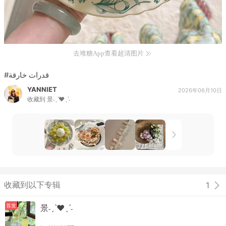
去堆糖App查看超清图片
#قدرات خارقة
YANNIET
2026年06月10日
收藏到
景˗ˏˋ♥︎︎ˎˊ˗
收藏到以下专辑
1
首发
景˗ˏˋ♥︎︎ˎˊ˗