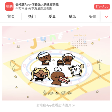
去堆糖App 体验强大的搜图功能
打开App
千万同好 分享海量高清美图
首页
热门
爱豆
壁纸
头像
去堆糖App查看超清图片