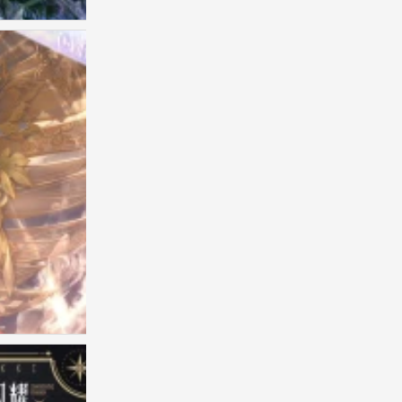
无限暖暖 官图
0