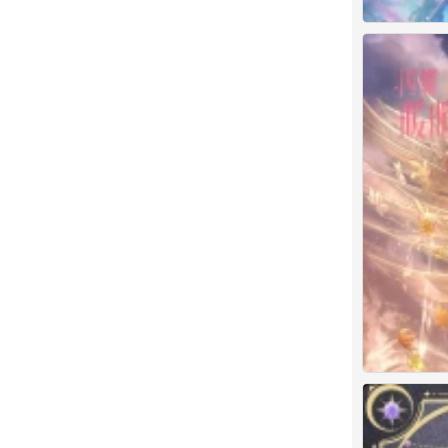
无限暖暖 官图
0