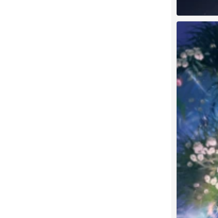
闪耀暖暖 七周
0