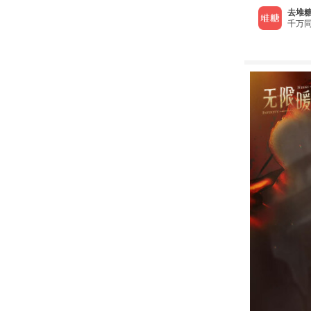
去堆糖
千万同