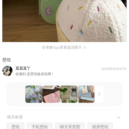
去堆糖App查看超清图片
壁纸
豆豆豆丫
2026年06月07日
收藏到
是壁纸贩卖机啊！
相关标签
壁纸
手机壁纸
聊天背景图
锁屏壁纸