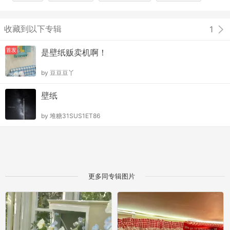
收藏到以下专辑
1
首发
是壁纸贩卖机啊！
by
豆豆豆丫
壁纸
by
堆糖31SUS1ET86
更多同专辑图片