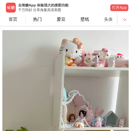
去堆糖App 体验强大的搜图功能
打开App
千万同好 分享海量高清美图
首页
热门
爱豆
壁纸
头像