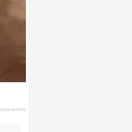
2026年06月05日