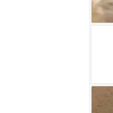
猫猫表情包
0
猫猫表情包
0