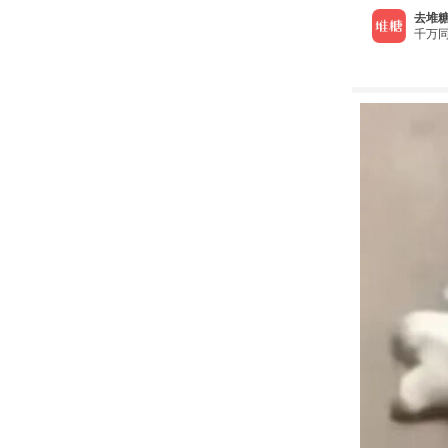
去堆糖
千万同