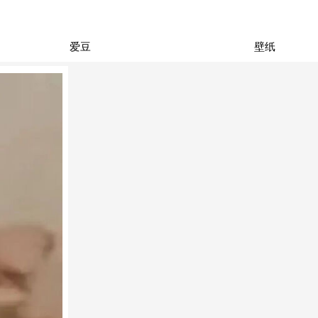
爱豆
壁纸