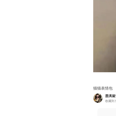
猫猫表情包
墨漓黛
收藏到