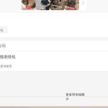
包
专辑
猫表情包
y
墨漓黛雪
更多同专辑图
片