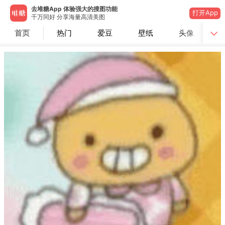
去堆糖App 体验强大的搜图功能
打开App
千万同好 分享海量高清美图
首页
热门
爱豆
壁纸
头像