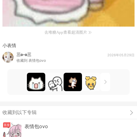
去堆糖App查看超清图片
小表情
三o-o三
2026年05月29日
收藏到
表情包ovo
收藏到以下专辑
首发
表情包ovo