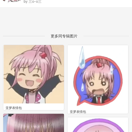
by
三o-o三
更多同专辑图片
亚梦表情包
亚梦表情包
0
0