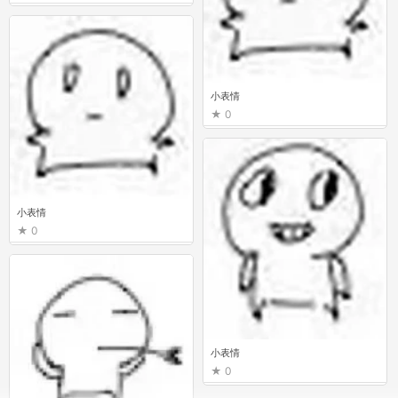
小表情
0
小表情
0
小表情
0