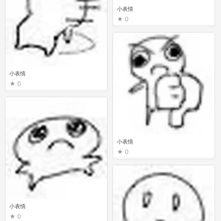
小表情
0
小表情
0
小表情
0
小表情
0