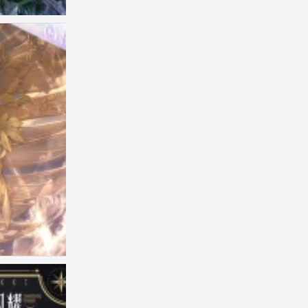
无限暖暖 官图
0