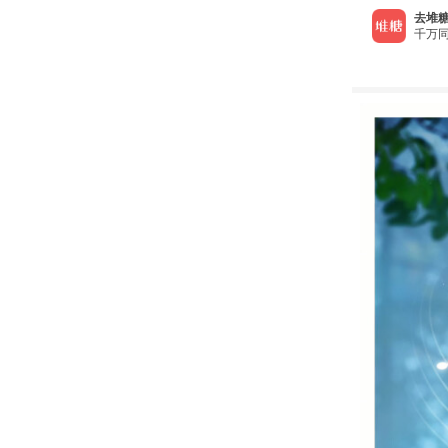
去堆糖
千万同