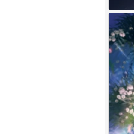
闪耀暖暖 七周
0