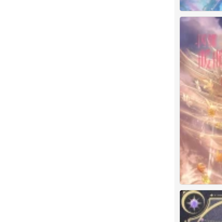
无限暖暖 官图
0