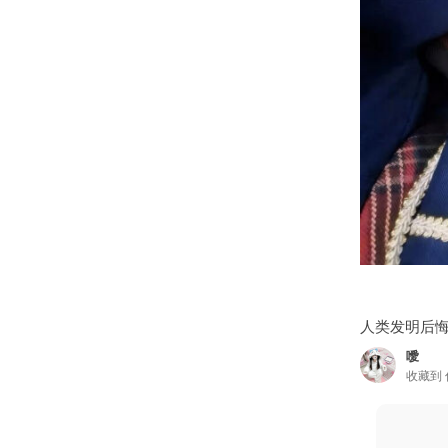
人类发明后悔
噯
收藏到