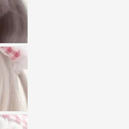
1
0
bjd
0