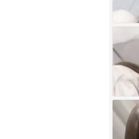
人类发明后悔 
0