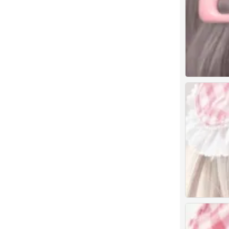
1
0
bjd
0