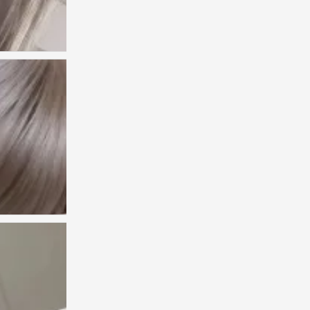
人类发明后悔 来证明拥有的珍贵
0