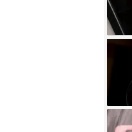
人类发明后悔 
0
1
0