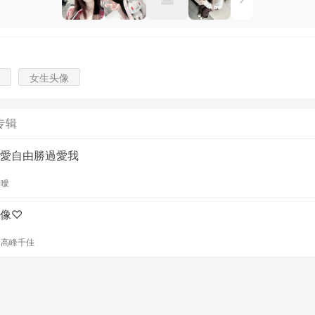
女生头像
专辑
愛自由勝過愛我
y
噯
像♡
y
高峰千佳