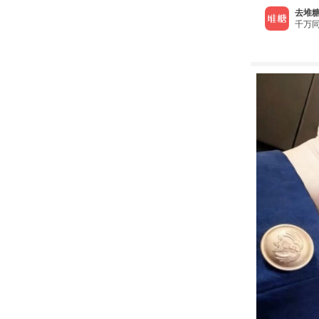
去堆糖
千万同