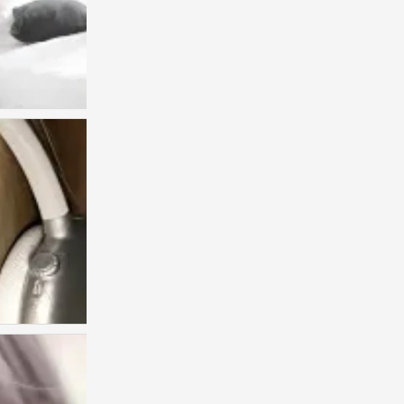
人类发明后悔 来证明拥有的珍贵
0
1
0