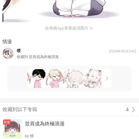
去堆糖App查看超清图片
情漫
噯
2026年05月24日
收藏到
並肩成為終極浪漫
收藏到以下专辑
4
首发
並肩成為終極浪漫
by
噯