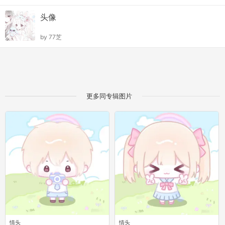
头像
by
77芝
更多同专辑图片
情头
情头