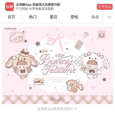
去堆糖App 体验强大的搜图功能
打开App
千万同好 分享海量高清美图
首页
热门
爱豆
壁纸
头像
去堆糖App查看超清图片