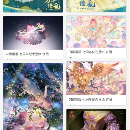
无限暖暖 官图
无限暖暖 官图
0
0
闪耀暖暖 七周年纪念壁纸 官图
闪耀暖暖 七周年纪念壁纸 官图
0
0
闪耀暖暖 七周年纪念壁纸 官图
0