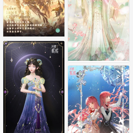
闪耀暖暖 官图
0
闪耀暖暖 官图
0