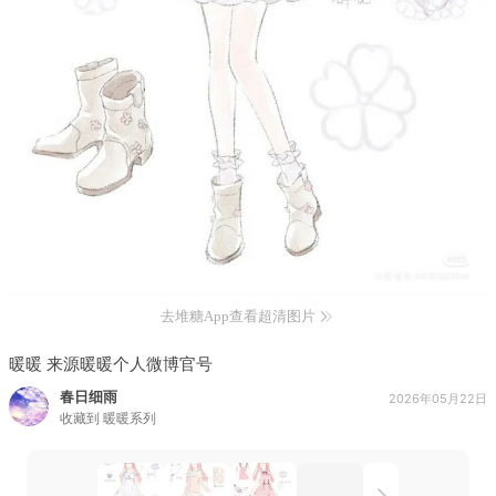
去堆糖App查看超清图片
暖暖 来源暖暖个人微博官号
春日细雨
2026年05月22日
收藏到
暖暖系列