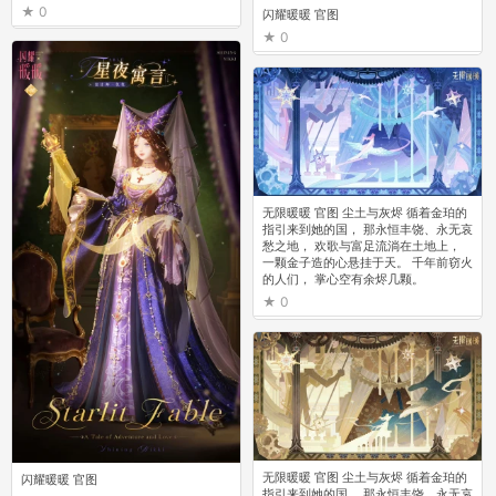
0
闪耀暖暖 官图
0
无限暖暖 官图 尘土与灰烬 循着金珀的
指引来到她的国， 那永恒丰饶、永无哀
愁之地， 欢歌与富足流淌在土地上，
一颗金子造的心悬挂于天。 千年前窃火
的人们， 掌心空有余烬几颗。
0
无限暖暖 官图 尘土与灰烬 循着金珀的
闪耀暖暖 官图
指引来到她的国， 那永恒丰饶、永无哀