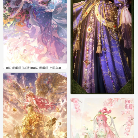
#闪耀暖暖[超话]##闪耀暖暖七周年#
愿所有阴雨终点都有彩虹绽放 画师@Rr
rrrrice-
0
闪耀暖暖 官图
0