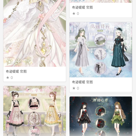
奇迹暖暖 官图
0
奇迹暖暖 官图
0
奇迹暖暖 官图
0