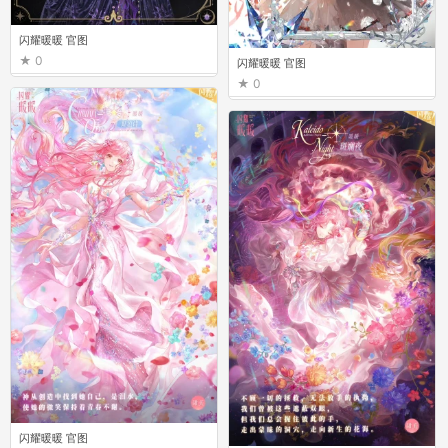
闪耀暖暖 官图
0
闪耀暖暖 官图
0
闪耀暖暖 官图