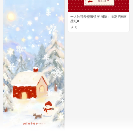
一大波可爱壁纸锁屏 图源：淘蛋 #插画
壁纸#
0