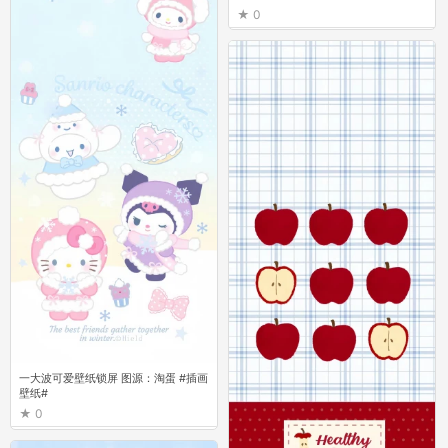
0
一大波可爱壁纸锁屏 图源：淘蛋 #插画
壁纸#
0