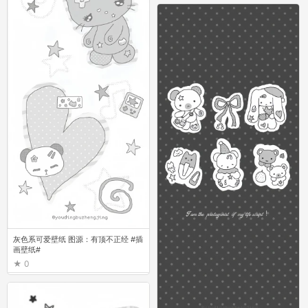
灰色系可爱壁纸 图源：有顶不正经 #插
画壁纸#
0