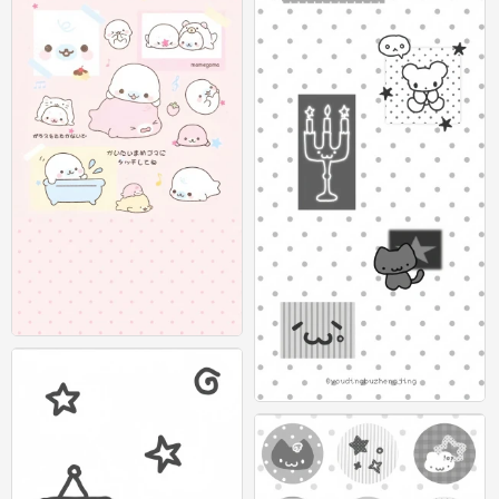
可爱插画壁纸 图源：等等小王
0
灰色系可爱壁纸 图源：有顶不正经 #插
画壁纸#
0