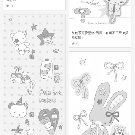
0
灰色系可爱壁纸 图源：有顶不正经 #插
画壁纸#
0