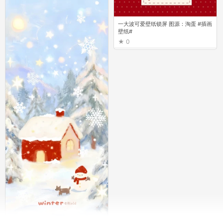
一大波可爱壁纸锁屏 图源：淘蛋 #插画
壁纸#
0