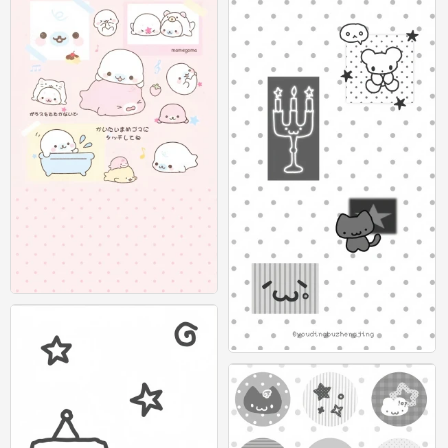
可爱插画壁纸 图源：等等小王
0
灰色系可爱壁纸 图源：有顶不正经 #插
画壁纸#
0