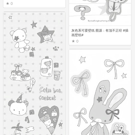
0
灰色系可爱壁纸 图源：有顶不正经 #插
画壁纸#
0