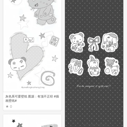
灰色系可爱壁纸 图源：有顶不正经 #插
画壁纸#
0