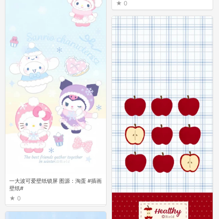
0
一大波可爱壁纸锁屏 图源：淘蛋 #插画
壁纸#
0