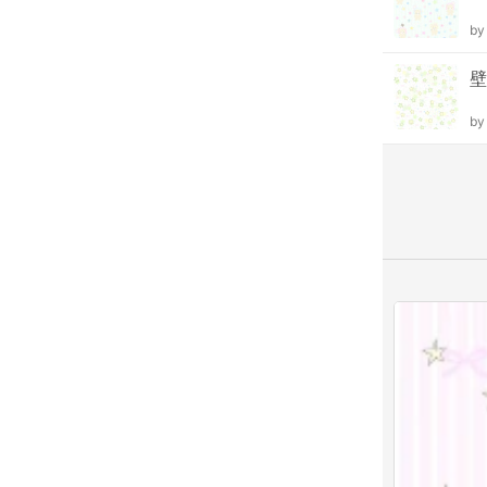
b
壁
b