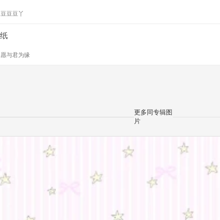
y
豆豆豆丫
纸
y
愿与君为缘
更多同专辑图
片