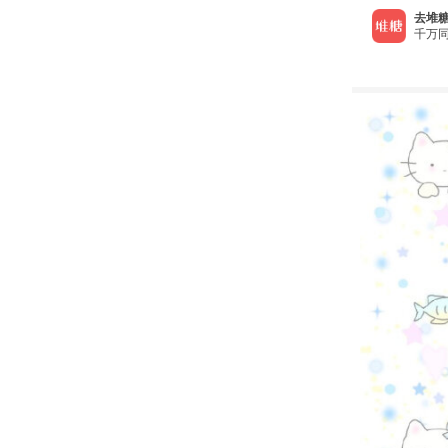
去堆糖
千万同