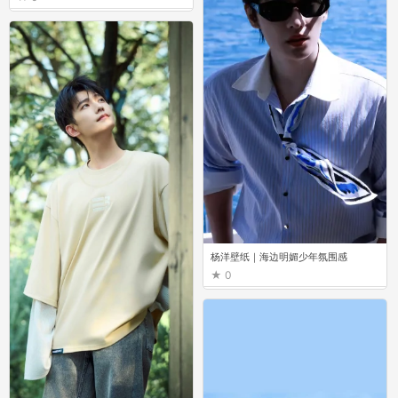
杨洋壁纸｜海边明媚少年氛围感
0