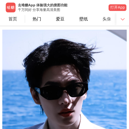
去堆糖App 体验强大的搜图功能
打开App
千万同好 分享海量高清美图
首页
热门
爱豆
壁纸
头像