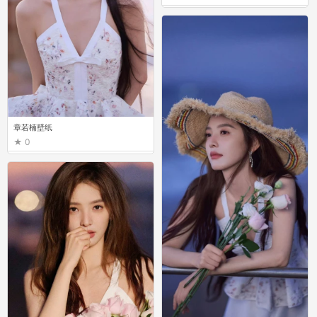
章若楠壁纸
0