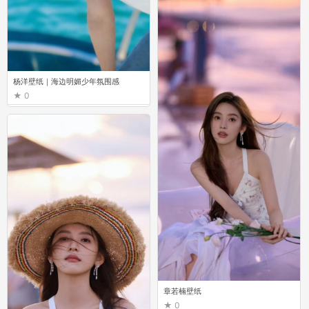
杨洋壁纸｜海边明媚少年氛围感
0
章若楠壁纸
0