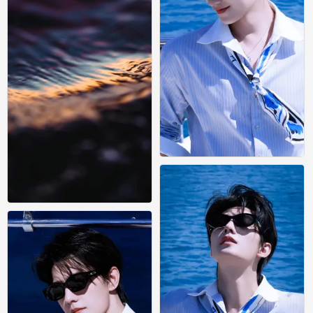
杨洋壁纸｜海边明媚少年氛围感
0
风景壁纸
0