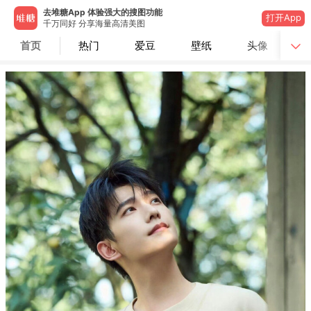
去堆糖App 体验强大的搜图功能
打开App
千万同好 分享海量高清美图
首页
热门
爱豆
壁纸
头像