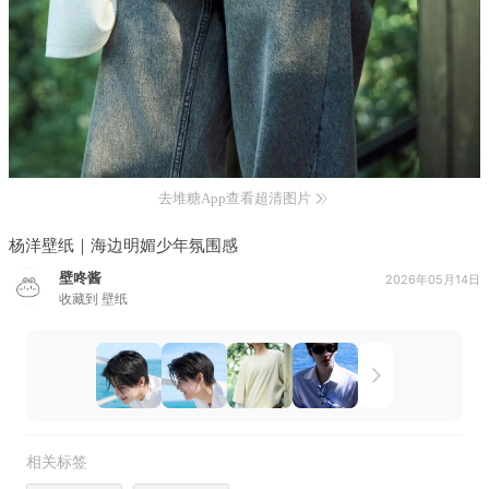
去堆糖App查看超清图片
杨洋壁纸｜海边明媚少年氛围感
壁咚酱
2026年05月14日
收藏到
壁纸
相关标签