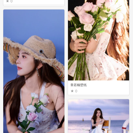
0
章若楠壁纸
0