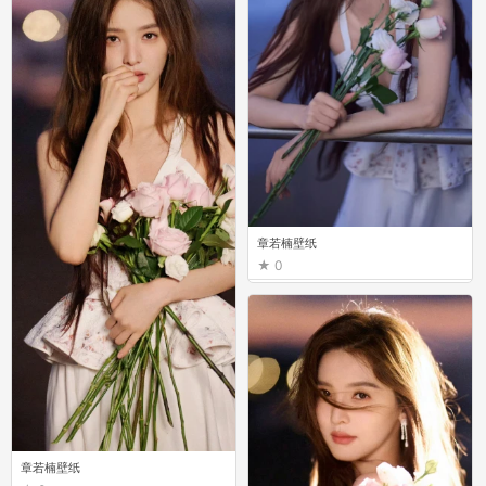
章若楠壁纸
0
章若楠壁纸