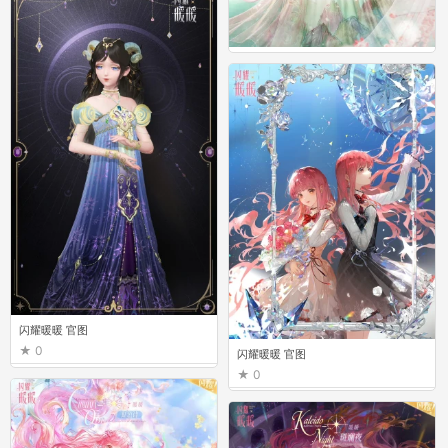
0
闪耀暖暖 官图
0
闪耀暖暖 官图
0
闪耀暖暖 官图
0