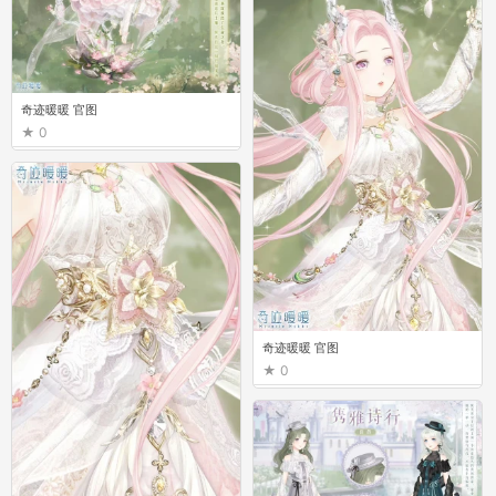
奇迹暖暖 官图
0
奇迹暖暖 官图
0