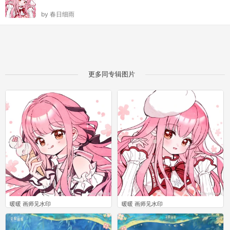
by
春日细雨
更多同专辑图片
暖暖 画师见水印
暖暖 画师见水印
0
0