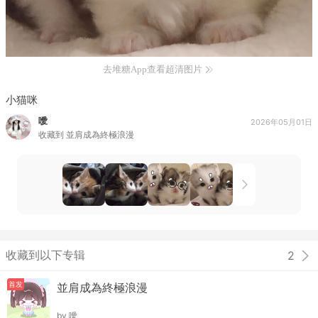
去堆糖App查看超清图片
小猫咪
噯
2026年05月01日
收藏到
並肩成為終極浪漫
收藏到以下专辑
2
首发
並肩成為終極浪漫
by
噯