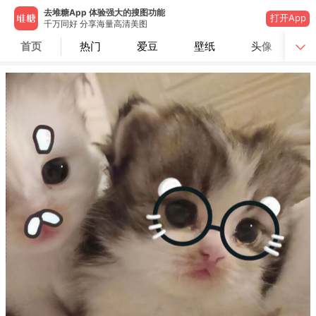
去堆糖App 体验强大的搜图功能
打开App
千万同好 分享海量高清美图
首页
热门
爱豆
壁纸
头像