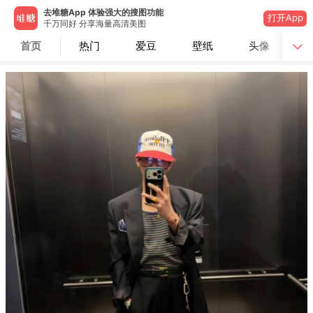
去堆糖App 体验强大的搜图功能
打开App
千万同好 分享海量高清美图
首页
热门
爱豆
壁纸
头像