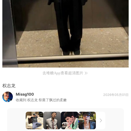
去堆糖App查看超清图片
权志龙
Missg100
2026年05月01日
收藏到
权志龙 祭奠了飘过的柔嫩