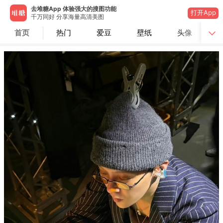
去堆糖App 体验强大的搜图功能
打开App
千万同好 分享海量高清美图
首页
热门
爱豆
壁纸
头像