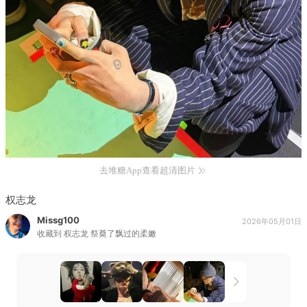
去堆糖App查看超清图片
权志龙
Missg100
2026年05月01日
收藏到
权志龙 祭奠了飘过的柔嫩