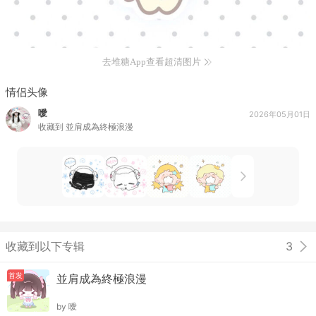
去堆糖App查看超清图片
情侣头像
噯
2026年05月01日
收藏到
並肩成為終極浪漫
收藏到以下专辑
3
首发
並肩成為終極浪漫
by
噯