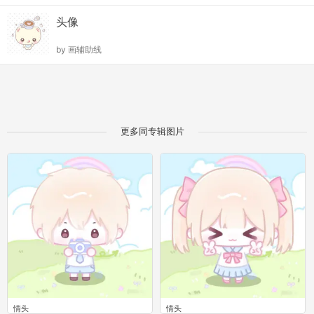
头像
by
画辅助线
更多同专辑图片
情头
情头