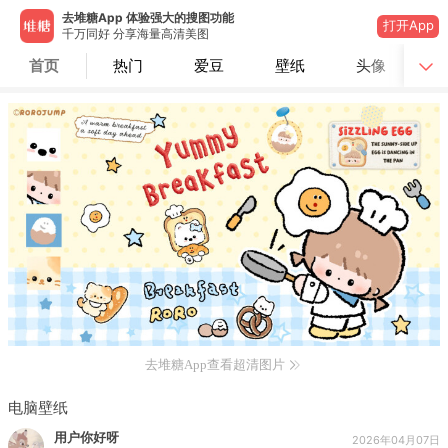
去堆糖App 体验强大的搜图功能
打开App
千万同好 分享海量高清美图
首页
热门
爱豆
壁纸
头像
去堆糖App查看超清图片
电脑壁纸
用户你好呀
2026年04月07日