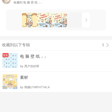
收藏到
电 脑 壁 纸 ⸝ ⸝
收藏到以下专辑
1
首发
电 脑 壁 纸 ⸝ ⸝
by
用户你好呀
素材
by
堆糖U1WFH714L4