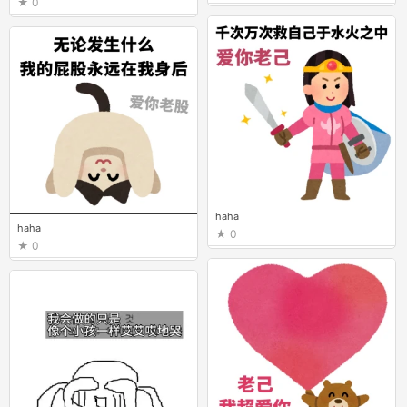
0
haha
haha
0
0