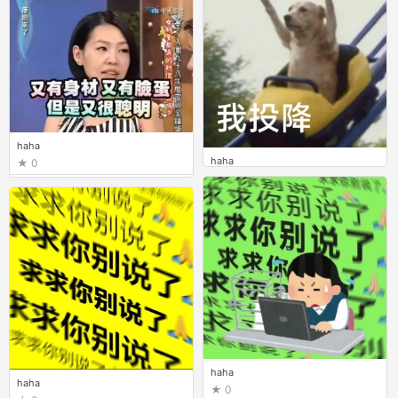
haha
haha
0
0
haha
haha
0