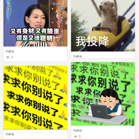
haha
haha
0
0
haha
haha
0