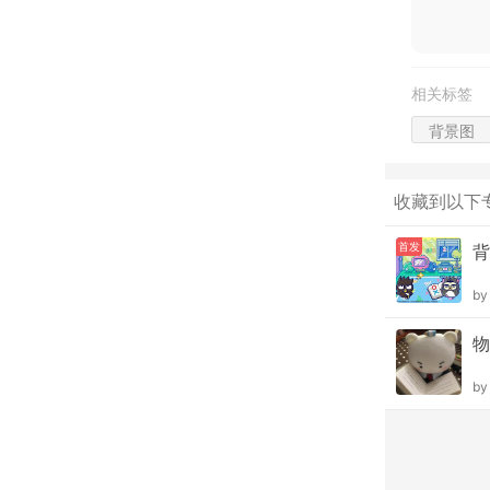
相关标签
背景图
收藏到以下
首发
背
b
物
b