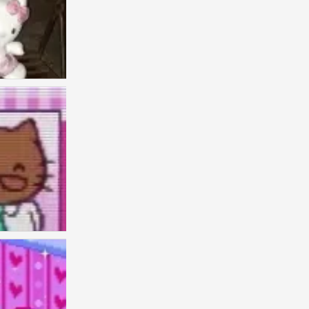
Kitty
0
梦
0