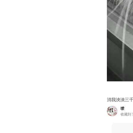
消我泱泱三
噯
收藏到