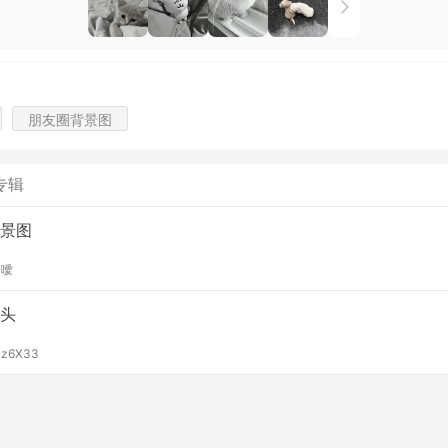
朋友圈背景图
专辑
景图
y
噯
头
y
z6X33