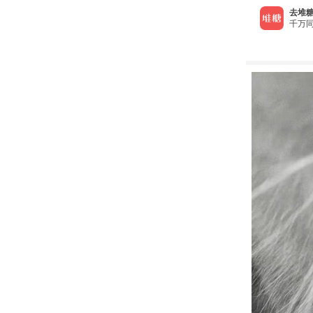
去堆糖
千万同