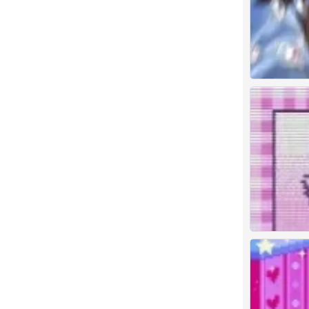
Kitty
0
祝我高考顺利
0