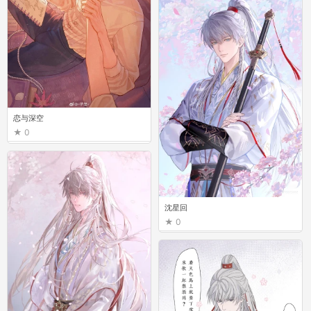
恋与深空
0
沈星回
0