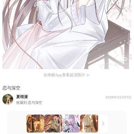
去堆糖App查看超清图片
恋与深空
夏晴潇
2026年03月07日
收藏到
恋与深空