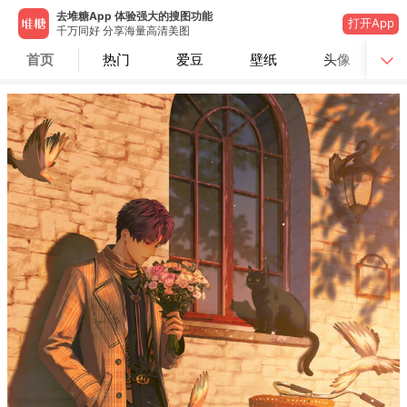
去堆糖App 体验强大的搜图功能
打开App
千万同好 分享海量高清美图
首页
热门
爱豆
壁纸
头像