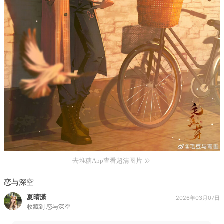
去堆糖App查看超清图片
恋与深空
夏晴潇
2026年03月07日
收藏到
恋与深空