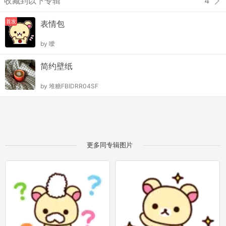
收藏到以下专辑
4
首发
表情包
by
噯
简约壁纸
by
堆糖FBIDRR04SF
更多同专辑图片