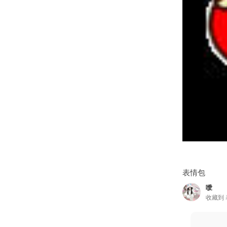
表情包
噯
收藏到