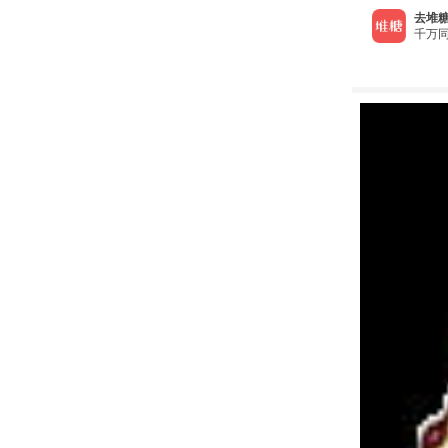
去堆糖
千万同