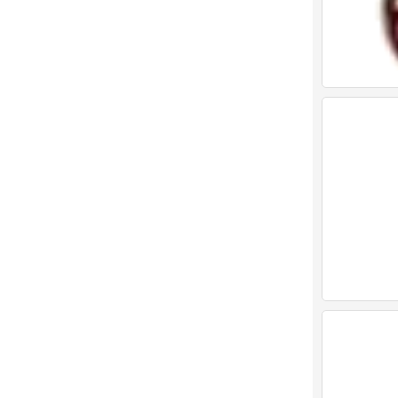
表情包
0