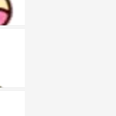
表情包
0