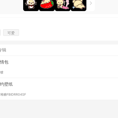
可爱
专辑
情包
y
噯
约壁纸
y
堆糖FBIDRR04SF