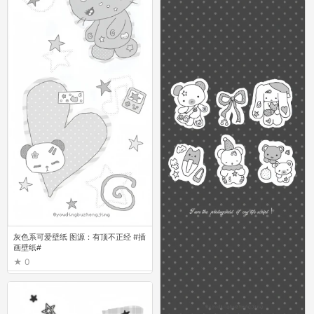
灰色系可爱壁纸 图源：有顶不正经 #插
画壁纸#
0