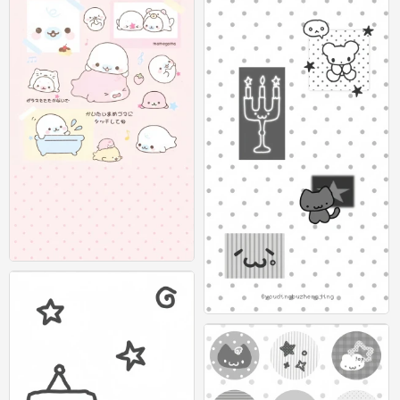
可爱插画壁纸 图源：等等小王
0
灰色系可爱壁纸 图源：有顶不正经 #插
画壁纸#
0