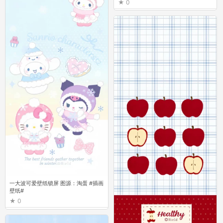
0
一大波可爱壁纸锁屏 图源：淘蛋 #插画
壁纸#
0