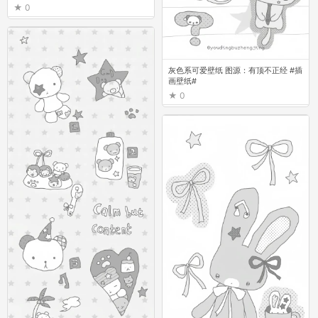
0
灰色系可爱壁纸 图源：有顶不正经 #插
画壁纸#
0