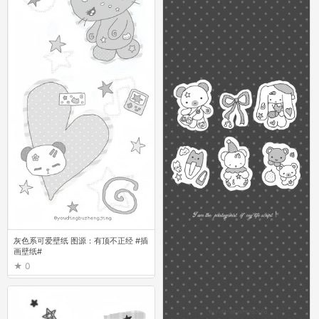
灰色系可爱壁纸 图源：有顶不正经 #插
画壁纸#
0