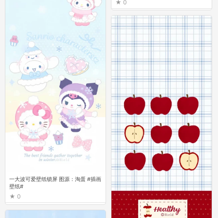
0
一大波可爱壁纸锁屏 图源：淘蛋 #插画
壁纸#
0