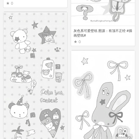
0
灰色系可爱壁纸 图源：有顶不正经 #插
画壁纸#
0