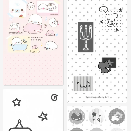
可爱插画壁纸 图源：等等小王
0
灰色系可爱壁纸 图源：有顶不正经 #插
画壁纸#
0