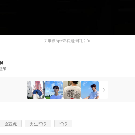
去堆糖App查看超清图片
啊
壁纸
金宣虎
男生壁纸
壁纸