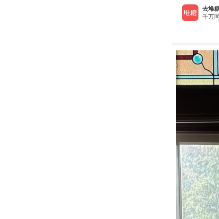
去堆糖
千万同