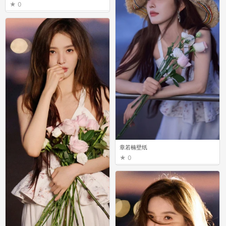
0
章若楠壁纸
0