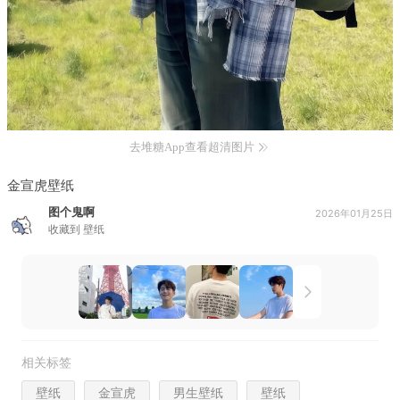
去堆糖App查看超清图片
金宣虎壁纸
图个鬼啊
2026年01月25日
收藏到
壁纸
相关标签
壁纸
金宣虎
男生壁纸
壁纸