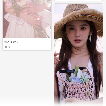
章若楠壁纸
0