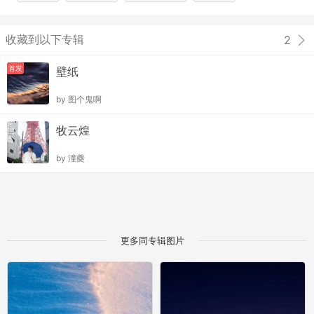
收藏到以下专辑
2
首发
壁纸
by
图个鬼啊
牧云煌
by
潼夔
更多同专辑图片