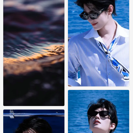
杨洋壁纸｜海边明媚少年氛围感
0
风景壁纸
0