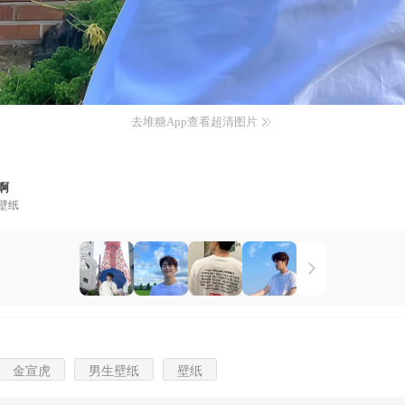
去堆糖App查看超清图片
啊
壁纸
金宣虎
男生壁纸
壁纸