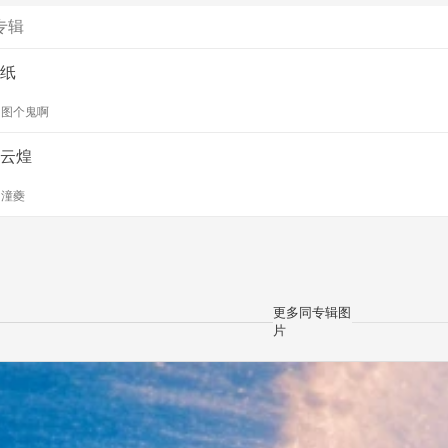
专辑
纸
y
图个鬼啊
云煌
y
潼夔
更多同专辑图
片