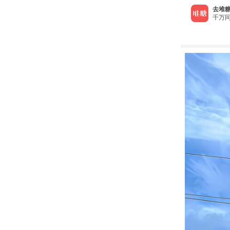
去堆糖
千万同