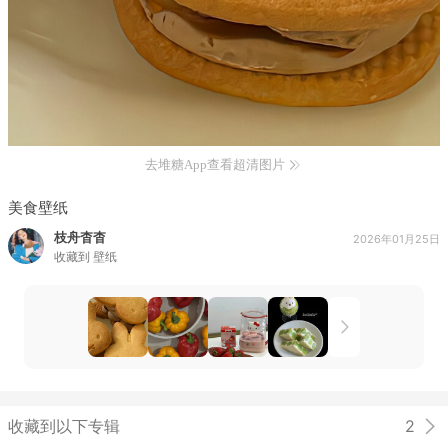
去堆糖App查看超清图片
美食壁纸
枝舟杳杳
2026年01月25日
收藏到
壁纸
收藏到以下专辑
2