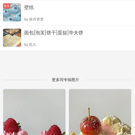
首发
壁纸
by
枝舟杳杳
面包|泡芙|饼干|蛋挞|华夫饼
by
睆久
更多同专辑图片