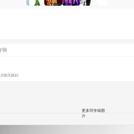
专辑
y
夕阳无限好:
更多同专辑图
片