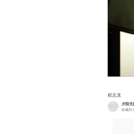
权志龙
夕阳无
收藏到