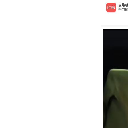
去堆糖
千万同