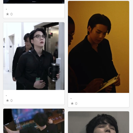
0
。
0
。
。
0
0