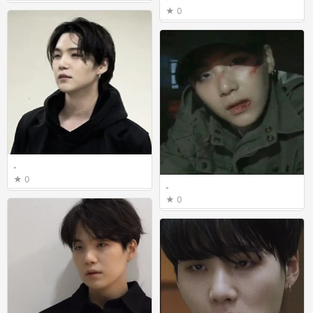
0
。
0
。
0