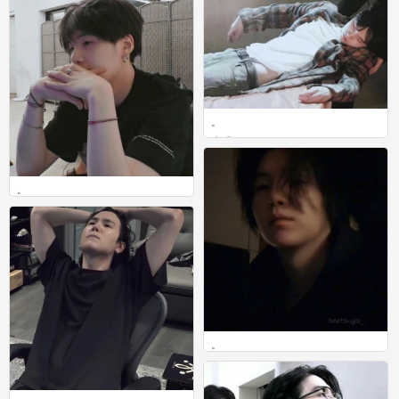
。
0
。
0
。
0