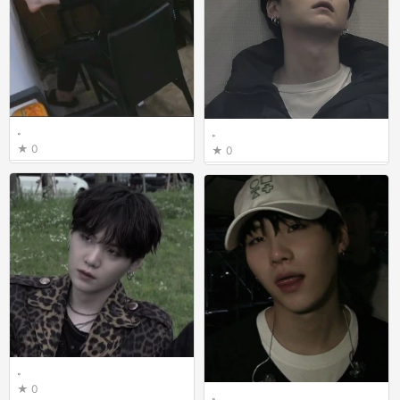
。
。
0
0
。
0
。