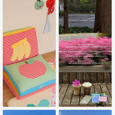
0
0
丰富一下手机壁纸吧 ‪.ᐟ‪.ᐟ ​​​ #小清新壁纸#
尝尝幸福 常常幸福｡ﾟ⁎· #小清新壁纸#