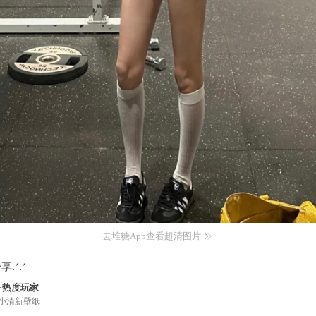
去堆糖App查看超清图片
.ᐟ.ᐟ
-热度玩家
小清新壁纸