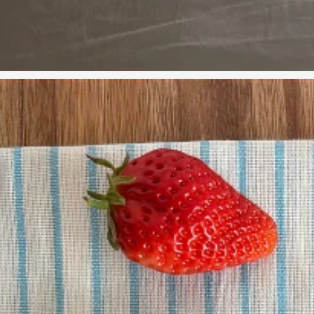
福｡ﾟ⁎· #小清新壁纸#