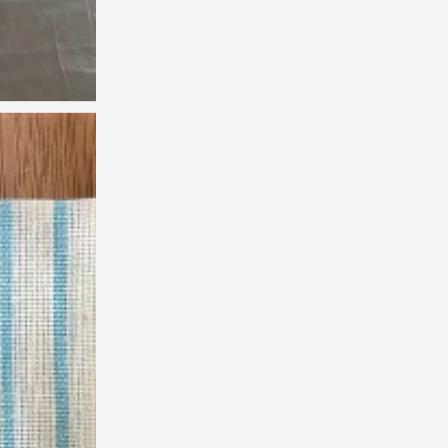
尝尝幸福 常常幸福｡ﾟ⁎· #小清新壁纸#
0