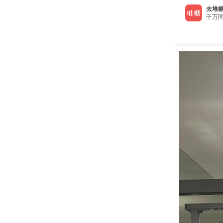
去堆糖
千万同