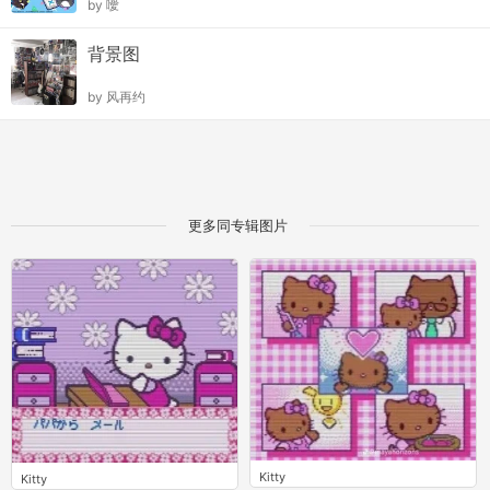
by
噯
背景图
by
风再约
更多同专辑图片
Kitty
Kitty