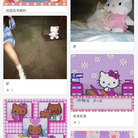
祝我高考顺利
0
梦
0
梦
0
审美积累
0