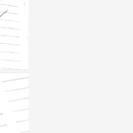
舐
0
舐
0