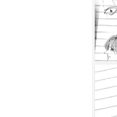
舐
0
舐
0