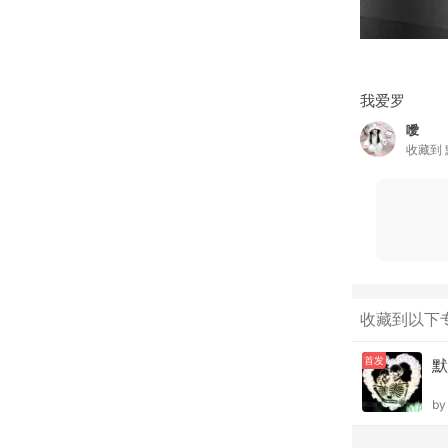
我爱罗
噯
收藏到
收藏到以下
首发
默
b