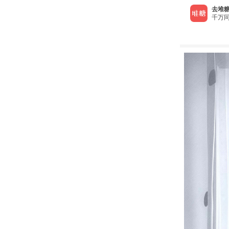
去堆糖
千万同