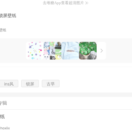
去堆糖App查看超清图片
 锁屏壁纸
壁纸
ins风
锁屏
古早
专辑
纸
y
hoxiix