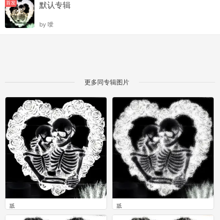
首发
默认专辑
by
噯
更多同专辑图片
舐
舐
0
0