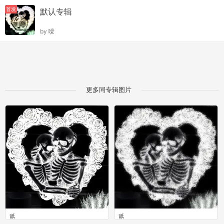
首发
默认专辑
by
噯
更多同专辑图片
舐
舐