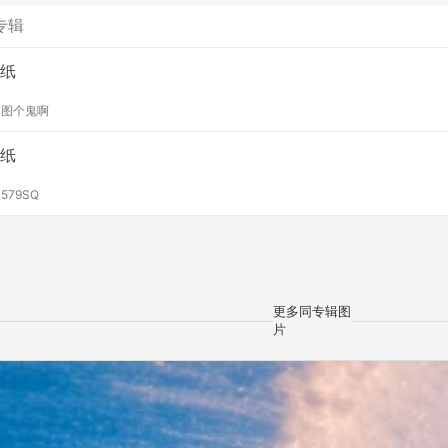
专辑
纸
y
图个鬼啊
纸
y
579SQ
更多同专辑图
片