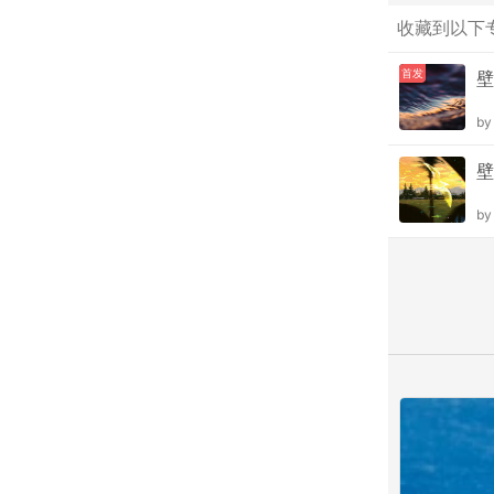
收藏到以下
首发
壁
b
壁
b