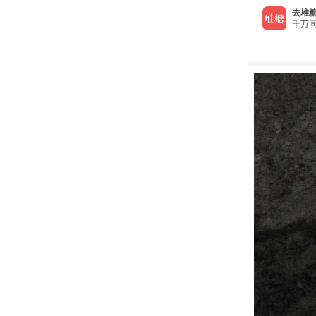
去堆糖
千万同