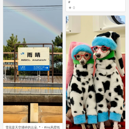
#
0
雪花是天空揉碎的云朵. * ･ #ins风壁纸