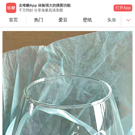
去堆糖App 体验强大的搜图功能
打开App
千万同好 分享海量高清美图
首页
热门
爱豆
壁纸
头像