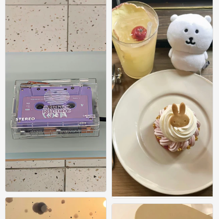
要么葱动一把 要么姜就一生 实在不行
ins风壁纸
就蒜了(´×ω×`) ⁣ #ins风壁纸# ​
0