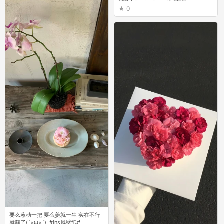
0
0
要么葱动一把 要么姜就一生 实在不行
就蒜了(´×ω×`) ⁣ #ins风壁纸# ​