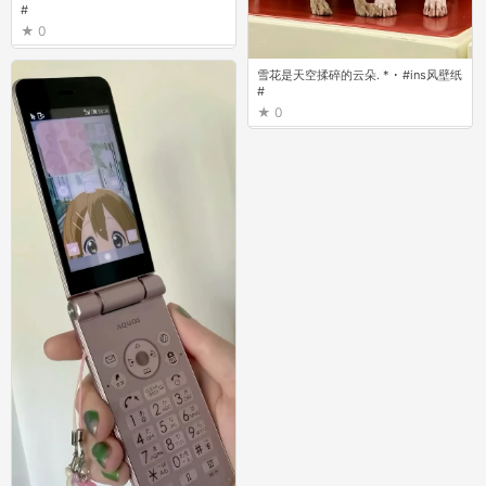
#
0
雪花是天空揉碎的云朵. * ･ #ins风壁纸
#
0