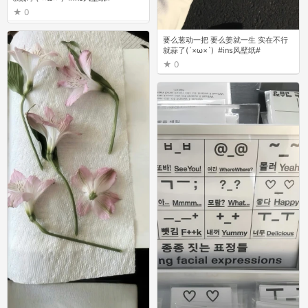
0
要么葱动一把 要么姜就一生 实在不行
就蒜了(´×ω×`) ⁣ #ins风壁纸# ​
0