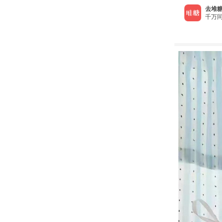
去堆糖
千万同