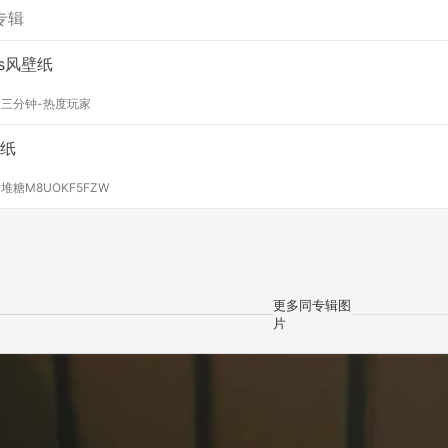
专辑
ns风壁纸
y
三分钟-热度玩家
纸
y
堆糖M8UOKF5FZW
更多同专辑图
片