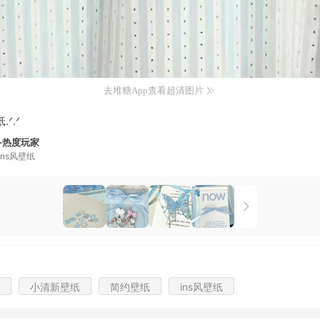
去堆糖App查看超清图片
ᐟ.ᐟ
-热度玩家
ins风壁纸
小清新壁纸
简约壁纸
ins风壁纸