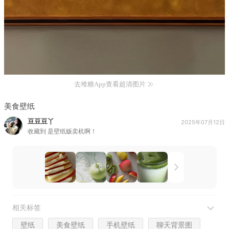
去堆糖App查看超清图片
美食壁纸
豆豆豆丫
2025年07月12日
收藏到
是壁纸贩卖机啊！
相关标签
壁纸
美食壁纸
手机壁纸
聊天背景图