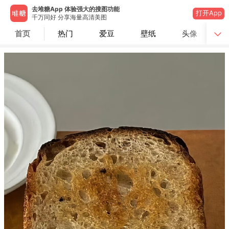
去堆糖App 体验强大的搜图功能
打开App
千万同好 分享海量高清美图
首页
热门
爱豆
壁纸
头像