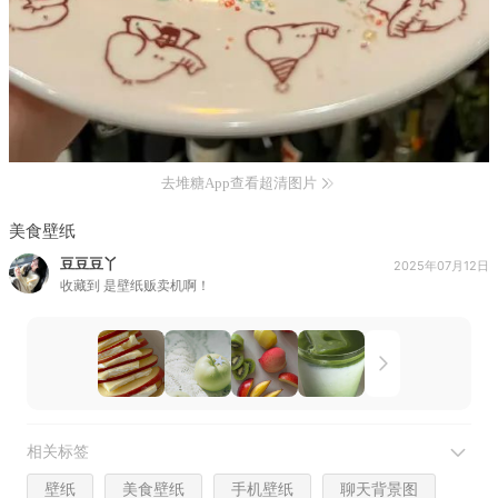
去堆糖App查看超清图片
美食壁纸
豆豆豆丫
2025年07月12日
收藏到
是壁纸贩卖机啊！
相关标签
壁纸
美食壁纸
手机壁纸
聊天背景图